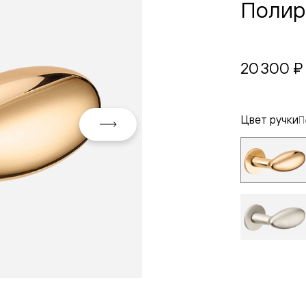
Полир
20 300 ₽
Цвет ручки
П
евая
ские
вание