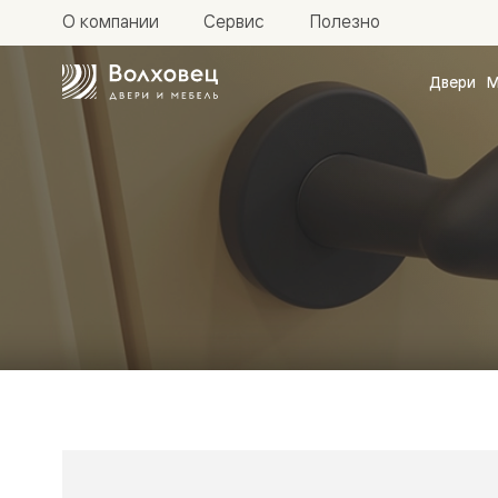
О компании
Сервис
Полезно
Двери
М
Межкомн
двери
Доступн
и практи
Фридом
Центро
Галант
Нео
Планум
Секрето
-
скрытые
двери
Фрезеро
двери
в
эмали
Прайм
Маскот
Эссе