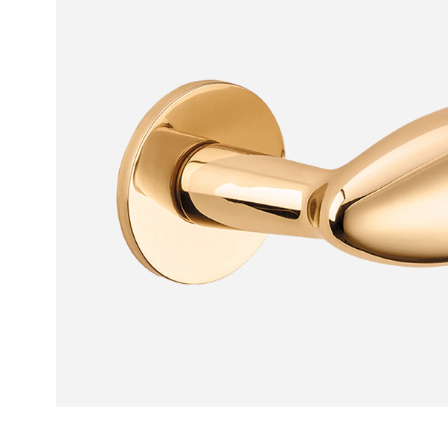
Рокка
Фрэйм
Альба
Дюна
Париж
Нео
Классик
Линия
Гладкие
и
скрытые
Планум
Про —
алюмини
кромка
Планум
Секрето
-
скрытые
двери
Дизайнер
Селект —
фрезеро
по
шпону