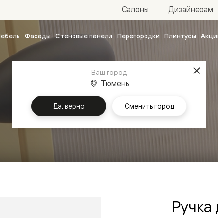
Салоны
Дизайнерам
ебель
Фасады
Стеновые панели
Перегородки
Плинтусы
Акци
атные
ые
Ваш город
чные
Тюмень
Да, верно
Сменить город
Главная
Ручки
ванные
Ручка