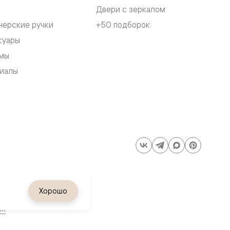
Двери с зеркалом
нерские ручки
+50 подборок
суары
мы
иалы
Хорошо
ия