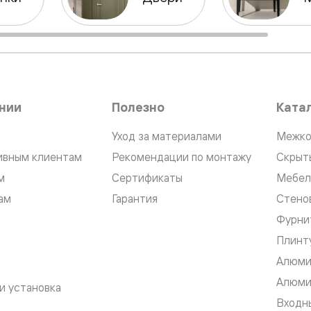
нный
нии
Полезно
Ката
Уход за материалами
Межко
ивным клиентам
Рекомендации по монтажу
Скрыт
м
Сертификаты
Мебел
ам
Гарантия
Стено
Фурни
м
Плинт
ые
Алюми
Алюми
и установка
Входны