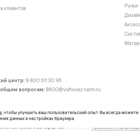
Ручки
а клиентов
Дизай
евые
Аксес
Систе
евые
Матер
ные
ский
ий центр:
8 800 511 30 95
 общим вопросам:
8800@volhovez.natm.ru
бную
s
, чтобы улучшить ваш пользовательский опыт. Вы всегда можете 
вляется публичной офертой
Правовая информац