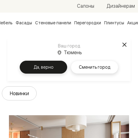
Салоны
Дизайнерам
ебель
Фасады
Стеновые панели
Перегородки
Плинтусы
Акци
атные
ые
Ваш город
чные
Тюмень
Да, верно
Сменить город
Новинки
ванные