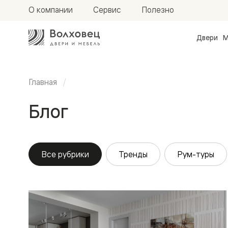
О компании
Сервис
Полезно
Двери
М
Межкомн
двери
Доступн
и практи
Главная
Фридом
Центро
Блог
Галант
Нео
Планум
Секрето
-
скрытые
Все рубрики
Тренды
Рум-туры
двери
Фрезеро
двери
в
эмали
Прайм
Маскот
Эссе