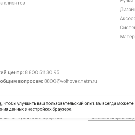
Ручки
а клиентов
Дизай
Аксес
Систе
Матер
нный
ий центр:
8 800 511 30 95
 общим вопросам:
8800@volhovez.natm.ru
м
s
, чтобы улучшить ваш пользовательский опыт. Вы всегда можете 
ые
вляется публичной офертой
Правовая информац