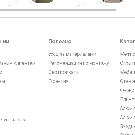
одки
ика
нии
Полезно
Ката
Уход за материалами
Межко
ивным клиентам
Рекомендации по монтажу
Скрыт
м
Сертификаты
Мебел
ам
Гарантия
Стено
Фурни
Плинт
Алюми
Алюми
и установка
Входны