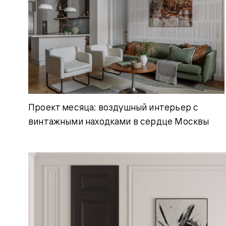
Рокка
Фрэйм
Альба
Дюна
Париж
Нео
Классик
Линия
Гладкие
и
скрытые
Проект месяца: воздушный интерьер с
Планум
Про —
винтажными находками в сердце Москвы
алюмини
кромка
Планум
Секрето
-
скрытые
двери
Дизайнер
Селект —
фрезеро
по
шпону