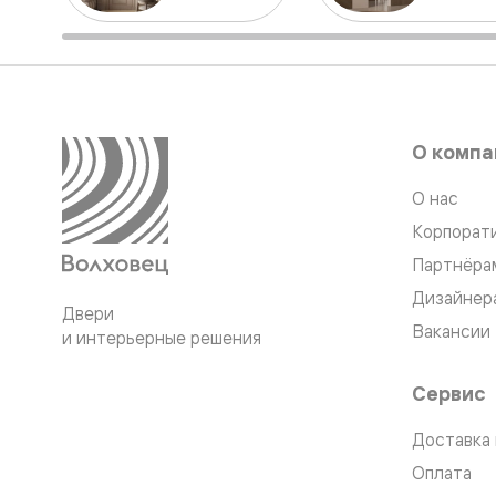
Перегор
Мозаик
Неокласс
Прайм
Фрэйм
Альба
Дюна
О компа
Рокка
Антик
О нас
Нео
Париж
Корпорат
Центро
Шарм
Партнёра
Нео
Дизайнер
Классик
Двери
Галант
Вакансии
и интерьерные решения
Эго
Классика
Маскот
Сервис
Эссе
Тоскана
Плано
Доставка 
Тоскана
Оплата
Грильято