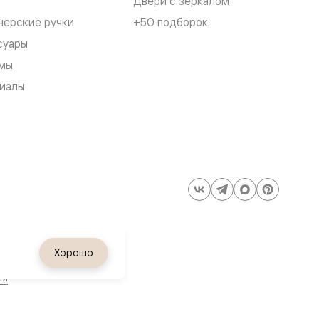
Двери с зеркалом
нерские ручки
+50 подборок
суары
мы
иалы
Хорошо
ия