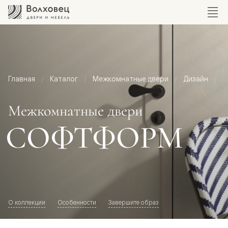
Главная
Каталог
Межкомнатные двери
Дизайн
М
Межкомнатные двери
СОФТФОРМ
О коллекции
Особенности
Завершите образ