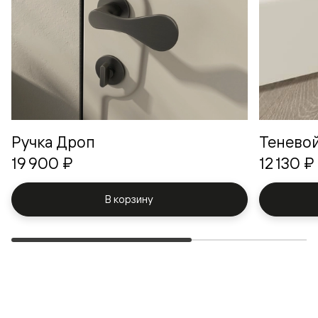
Ручка Дроп
Теневой
19 900 ₽
12 130 ₽
В корзину