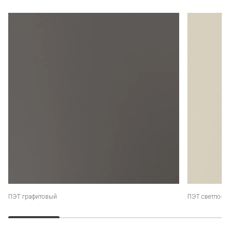
ПЭТ графитовый
ПЭТ светло-б