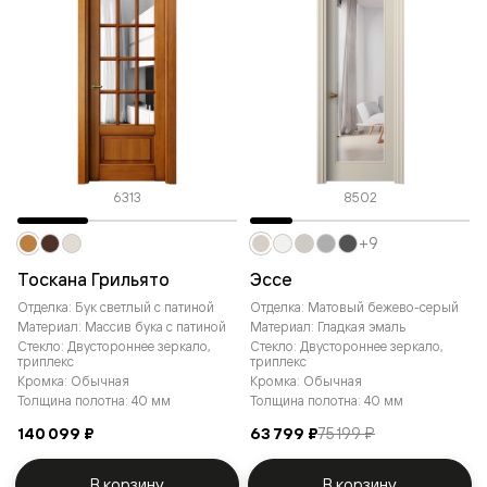
6313
8502
+9
Тоскана Грильято
Эссе
Отделка: Бук светлый с патиной
Отделка: Матовый бежево-серый
Материал: Массив бука с патиной
Материал: Гладкая эмаль
Стекло: Двустороннее зеркало,
Стекло: Двустороннее зеркало,
триплекс
триплекс
Кромка: Обычная
Кромка: Обычная
Толщина полотна: 40 мм
Толщина полотна: 40 мм
140 099 ₽
63 799 ₽
75 199 ₽
В корзину
В корзину