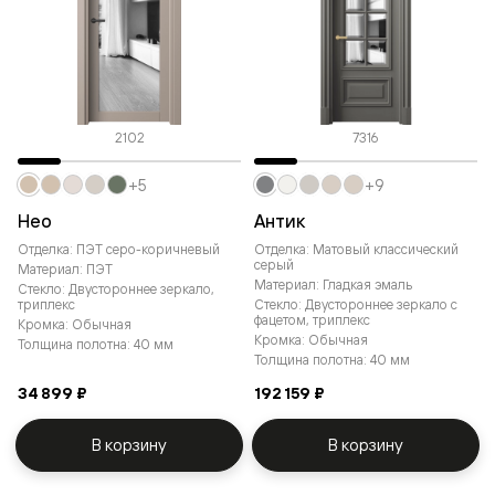
2102
7316
+5
+9
Нео
Антик
Отделка: ПЭТ серо-коричневый
Отделка: Матовый классический
серый
Материал: ПЭТ
Материал: Гладкая эмаль
Стекло: Двустороннее зеркало,
триплекс
Стекло: Двустороннее зеркало с
фацетом, триплекс
Кромка: Обычная
Кромка: Обычная
Толщина полотна: 40 мм
Толщина полотна: 40 мм
34 899 ₽
192 159 ₽
В корзину
В корзину