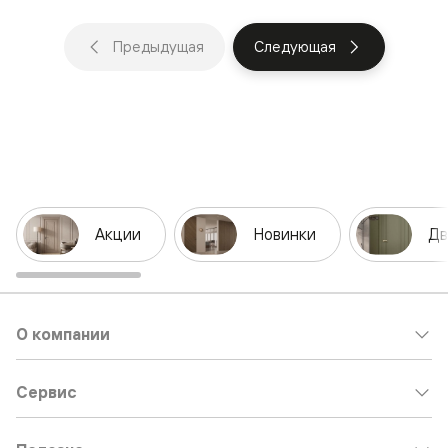
Предыдущая
Следующая
Акции
Новинки
Дв
О компании
Сервис