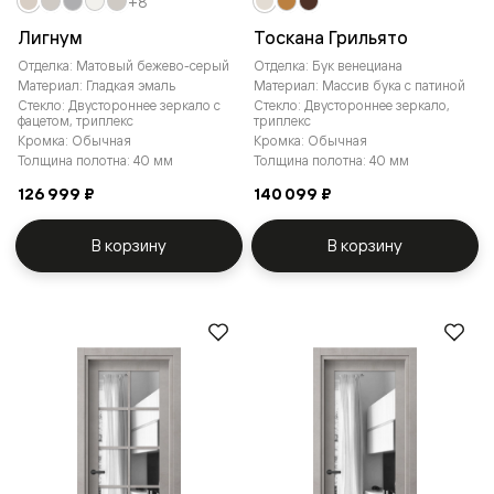
+8
Лигнум
Тоскана Грильято
Отделка: Матовый бежево-серый
Отделка: Бук венециана
Материал: Гладкая эмаль
Материал: Массив бука с патиной
Стекло: Двустороннее зеркало с
Стекло: Двустороннее зеркало,
фацетом, триплекс
триплекс
Кромка: Обычная
Кромка: Обычная
Толщина полотна: 40 мм
Толщина полотна: 40 мм
126 999 ₽
140 099 ₽
В корзину
В корзину