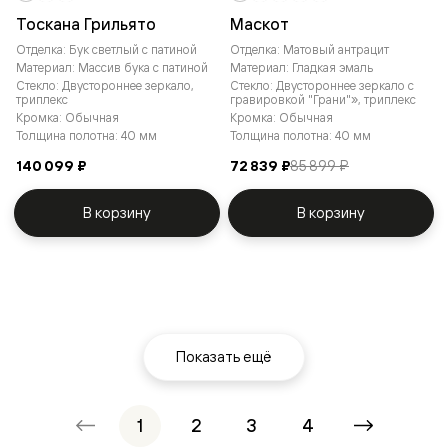
Тоскана Грильято
Маскот
Отделка: Бук светлый с патиной
Отделка: Матовый антрацит
Материал: Массив бука с патиной
Материал: Гладкая эмаль
Стекло: Двустороннее зеркало,
Стекло: Двустороннее зеркало с
триплекс
гравировкой "Грани"», триплекс
Кромка: Обычная
Кромка: Обычная
Толщина полотна: 40 мм
Толщина полотна: 40 мм
140 099 ₽
72 839 ₽
85 899 ₽
В корзину
В корзину
Показать ещё
1
2
3
4