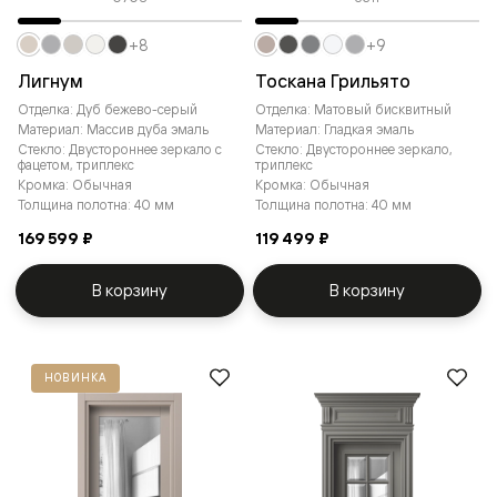
+8
+9
Лигнум
Тоскана Грильято
Отделка: Дуб бежево-серый
Отделка: Матовый бисквитный
Материал: Массив дуба эмаль
Материал: Гладкая эмаль
Стекло: Двустороннее зеркало с
Стекло: Двустороннее зеркало,
фацетом, триплекс
триплекс
Кромка: Обычная
Кромка: Обычная
Толщина полотна: 40 мм
Толщина полотна: 40 мм
169 599 ₽
119 499 ₽
В корзину
В корзину
НОВИНКА