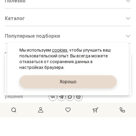
Полезно
Каталог
Популярные подборки
Мы используем 
cookies
, чтобы улучшить ваш 
Клиентский центр:
8 800 511 30 95
пользовательский опыт. Вы всегда можете 
Ваш город
отказаться от сохранения данных в 
Почта по общим вопросам:
Тюмень
8800@volhovez.natm.ru
Да, верно
Хорошо
Сменить город
Двери
Обратный звонок
и интерьерные
решения
Сайт не является публичной офертой
Правовая информация
© 2026 Волховец