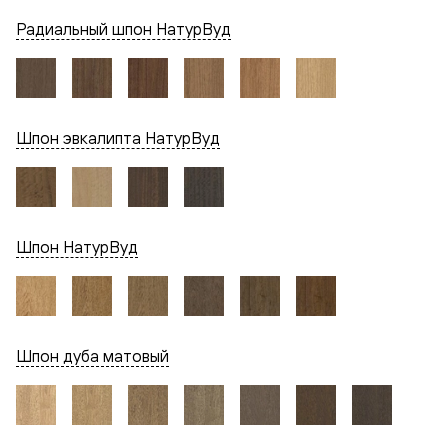
Радиальный шпон НатурВуд
Шпон эвкалипта НатурВуд
Шпон НатурВуд
Шпон дуба матовый