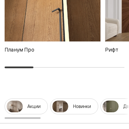
Планум Про
Рифт
Акции
Новинки
Дв