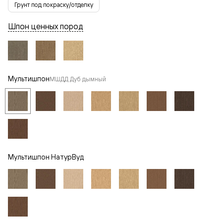
Грунт под покраску/отделку
Шпон ценных пород
Мультишпон
МШДД Дуб дымный
Мультишпон НатурВуд