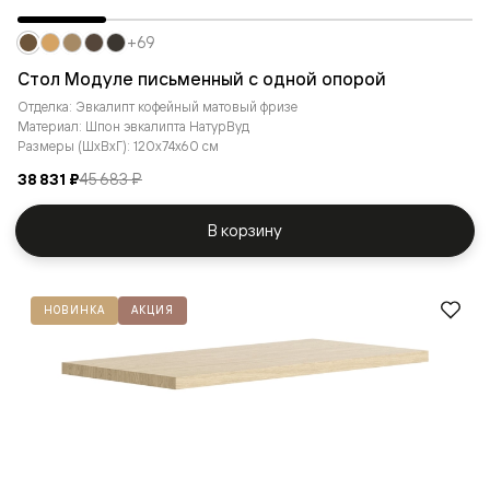
+69
Стол Модуле письменный с одной опорой
Отделка: Эвкалипт кофейный матовый фризе
Материал: Шпон эвкалипта НатурВуд
Размеры (ШxВxГ): 120x74x60 см
38 831 ₽
45 683 ₽
В корзину
НОВИНКА
АКЦИЯ