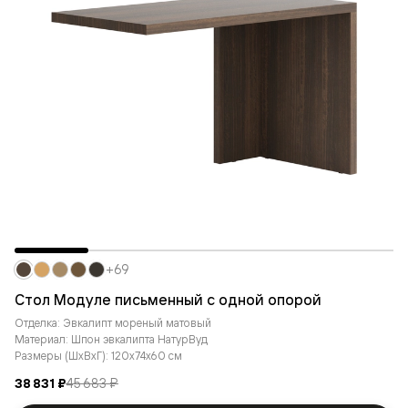
+69
Стол Модуле письменный с одной опорой
Отделка: Эвкалипт мореный матовый
Материал: Шпон эвкалипта НатурВуд
Размеры (ШxВxГ): 120x74x60 см
38 831 ₽
45 683 ₽