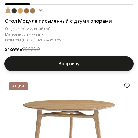
+69
Стол Модуле письменный с двумя опорами
Отделка: Жемчужный дуб
Материал: Ламинатин
Размеры (ШxВxГ): 120x74x60 см
21 699 ₽
25 528 ₽
В корзину
АКЦИЯ