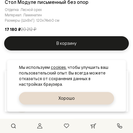
Стол Модуле письменный без опор
Отделка: Лесной орех
Материал: Ламинатин
Размеры (ШxВxГ): 120x74x60 см
17 180 ₽
20 212 ₽
В корзину
Мы используем 
cookies
, чтобы улучшить ваш 
пользовательский опыт. Вы всегда можете 
Ваш город
отказаться от сохранения данных в 
Тюмень
Показать ещё
Да, верно
Хорошо
Сменить город
1
2
3
4
5
10
Предыдущая
Следующая