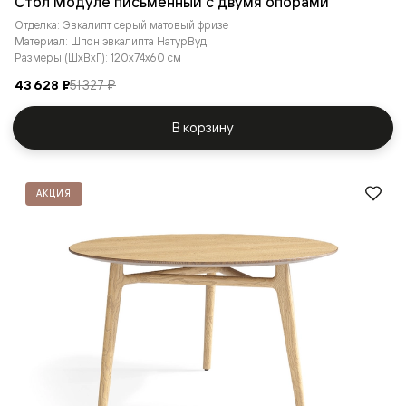
Стол Модуле письменный с двумя опорами
Отделка: Эвкалипт серый матовый фризе
Материал: Шпон эвкалипта НатурВуд
Размеры (ШxВxГ): 120x74x60 см
43 628 ₽
51 327 ₽
В корзину
АКЦИЯ