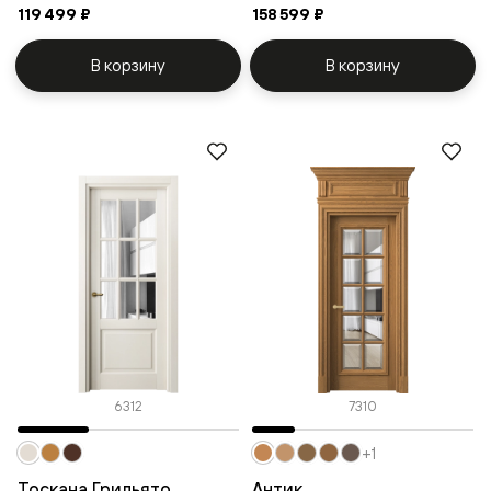
119 499 ₽
158 599 ₽
В корзину
В корзину
6312
7310
+1
Тоскана Грильято
Антик