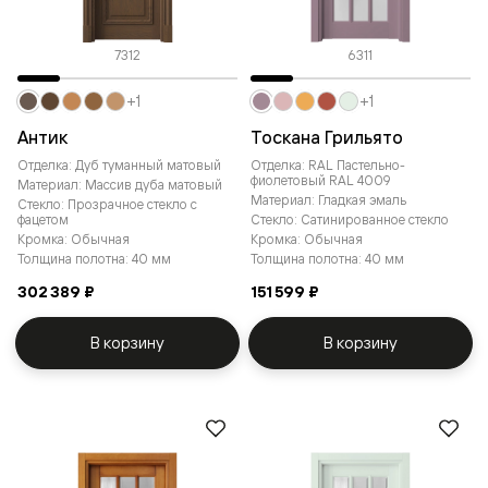
7312
6311
+1
+1
Антик
Тоскана Грильято
Отделка: Дуб туманный матовый
Отделка: RAL Пастельно-
фиолетовый RAL 4009
Материал: Массив дуба матовый
Материал: Гладкая эмаль
Стекло: Прозрачное стекло с
фацетом
Стекло: Сатинированное стекло
Кромка: Обычная
Кромка: Обычная
Толщина полотна: 40 мм
Толщина полотна: 40 мм
302 389 ₽
151 599 ₽
В корзину
В корзину