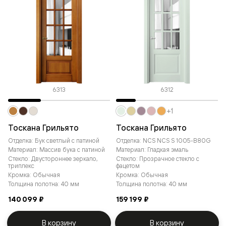
6313
6312
+1
Тоскана Грильято
Тоскана Грильято
Отделка: Бук светлый с патиной
Отделка: NCS NCS S 1005-B80G
Материал: Массив бука с патиной
Материал: Гладкая эмаль
Стекло: Двустороннее зеркало,
Стекло: Прозрачное стекло с
триплекс
фацетом
Кромка: Обычная
Кромка: Обычная
Толщина полотна: 40 мм
Толщина полотна: 40 мм
140 099 ₽
159 199 ₽
В корзину
В корзину