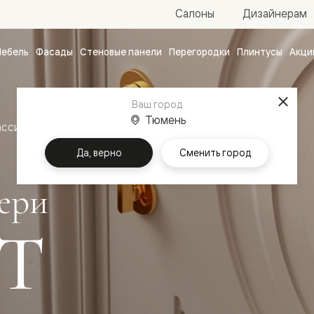
Салоны
Дизайнерам
ебель
Фасады
Стеновые панели
Перегородки
Плинтусы
Акци
атные
ые
Ваш город
чные
Тюмень
ассика
Межкомнатные двери Маскот
Да, верно
Сменить город
ери
Т
ванные