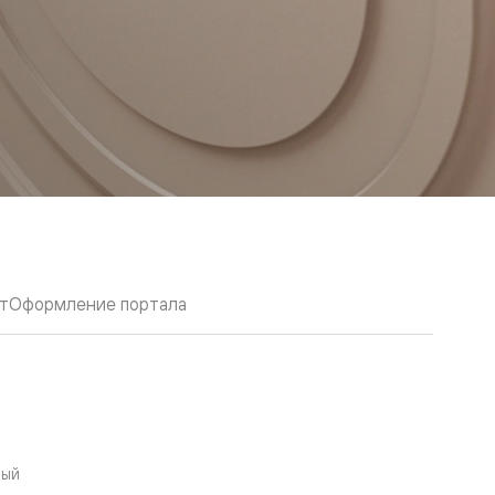
т
Оформление портала
вый