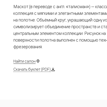
Планум
Цветные
Маскот (в переводе с англ. «талисман») — клас
Колор
коллекция с мягкими и элегантными элементам
Алюмини
Формато
на полотне. Объёмный круг, украшающий одну и
Секрето
символизирует объединение пространств и ст
Алюмини
Мозаик
центральным элементом коллекции. Рисунок на
Поворот
поверхности полотна выполнен с помощью тех
двери
Скрытые
фрезерования.
двери
Дизайнер
шпон
Найти салон
Со
стеклом
Скачать буклет (PDF)
Высокие
двери
В
гардеро
В
гостиную
Двери
в
тренде