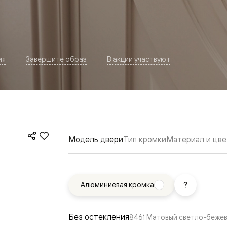
ия
Завершите образ
В акции участвуют
евая
Модель двери
Тип кромки
Материал и цве
Алюминиевая кромка
ские
вание
Без остекления
8461 Матовый светло-беже