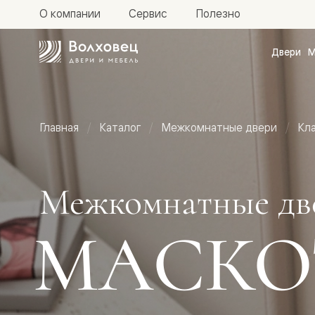
О компании
Сервис
Полезно
Двери
М
Межкомн
двери
Доступн
и практи
Фридом
Главная
Каталог
Межкомнатные двери
Кл
Центро
Галант
Нео
Планум
Секрето
Межкомнатные дв
-
скрытые
двери
МАСКО
Фрезеро
двери
в
эмали
Прайм
Маскот
Эссе