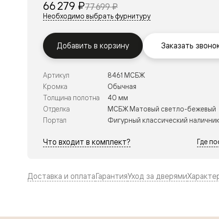
66 279 ₽
77 699 ₽
Перегор
Необходимо выбрать фурнитуру
Мозаик
Неокласс
Прайм
Фрэйм
Добавить в корзину
Заказать звоно
Альба
Дюна
Рокка
Артикул
8461 МСБЖ
Антик
Кромка
Обычная
Нео
Париж
Толщина полотна
40 мм
Центро
Отделка
МСБЖ Матовый светло-бежевый
Шарм
Портал
Фигурный классический налични
Нео
Классик
Галант
Что входит в комплект?
Где п
Эго
Классика
Маскот
Эссе
Доставка и оплата
Гарантия
Уход за дверями
Характе
Тоскана
Плано
Тоскана
Грильято